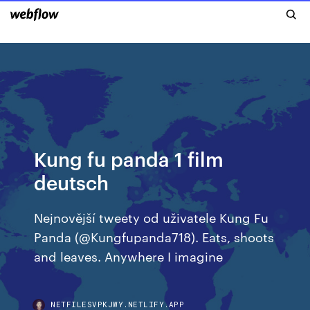
Kung fu panda 1 film
deutsch
Nejnovější tweety od uživatele Kung Fu
Panda (@Kungfupanda718). Eats, shoots
and leaves. Anywhere I imagine
NETFILESVPKJWY.NETLIFY.APP