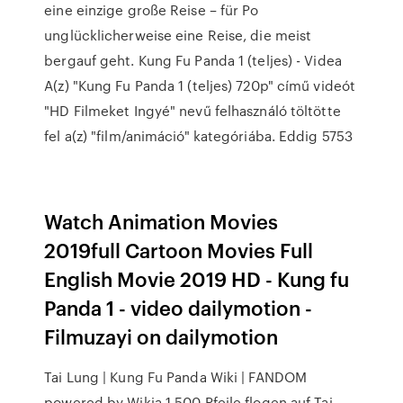
eine einzige große Reise – für Po
unglücklicherweise eine Reise, die meist
bergauf geht. Kung Fu Panda 1 (teljes) - Videa
A(z) "Kung Fu Panda 1 (teljes) 720p" című videót
"HD Filmeket Ingyé" nevű felhasználó töltötte
fel a(z) "film/animáció" kategóriába. Eddig 5753
Watch Animation Movies
2019full Cartoon Movies Full
English Movie 2019 HD - Kung fu
Panda 1 - video dailymotion -
Filmuzayi on dailymotion
Tai Lung | Kung Fu Panda Wiki | FANDOM
powered by Wikia 1.500 Pfeile flogen auf Tai